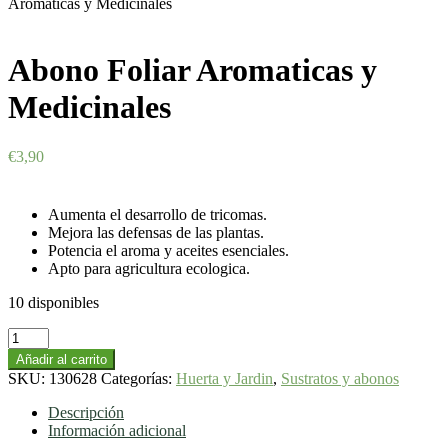
Aromaticas y Medicinales
Abono Foliar Aromaticas y
Medicinales
€
3,90
Aumenta el desarrollo de tricomas.
Mejora las defensas de las plantas.
Potencia el aroma y aceites esenciales.
Apto para agricultura ecologica.
10 disponibles
Abono
Foliar
Añadir al carrito
Aromaticas
SKU:
130628
Categorías:
Huerta y Jardin
,
Sustratos y abonos
y
Medicinales
Descripción
cantidad
Información adicional