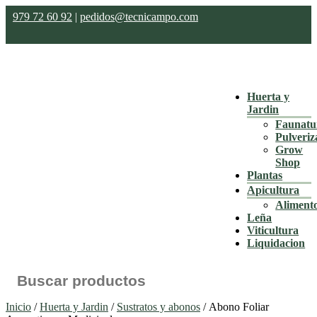
979 72 60 92
|
pedidos@tecnicampo.com
Huerta y
Jardin
Faunatu
Pulveriz
Grow
Shop
Plantas
Apicultura
Aliment
Leña
Viticultura
Liquidacion
Buscar:
Inicio
/
Huerta y Jardin
/
Sustratos y abonos
/ Abono Foliar