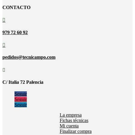
CONTACTO

979 72 60 92

pedidos@tecnicampo.com

C/ Italia 72 Palencia
Seguir
Seguir
Seguir
La empresa
Fichas técnicas
Mi cuenta
Finalizar compra